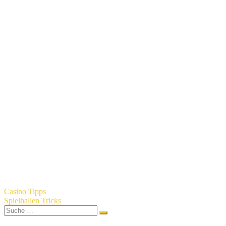
Beitragsnavigation
Casino Tipps
Spielhallen Tricks
Suche
nach: