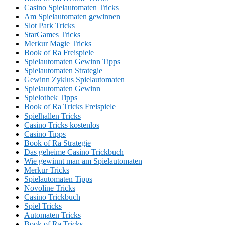
Casino Spielautomaten Tricks
Am Spielautomaten gewinnen
Slot Park Tricks
StarGames Tricks
Merkur Magie Tricks
Book of Ra Freispiele
Spielautomaten Gewinn Tipps
Spielautomaten Strategie
Gewinn Zyklus Spielautomaten
Spielautomaten Gewinn
Spielothek Tipps
Book of Ra Tricks Freispiele
Spielhallen Tricks
Casino Tricks kostenlos
Casino Tipps
Book of Ra Strategie
Das geheime Casino Trickbuch
Wie gewinnt man am Spielautomaten
Merkur Tricks
Spielautomaten Tipps
Novoline Tricks
Casino Trickbuch
Spiel Tricks
Automaten Tricks
Book of Ra Tricks