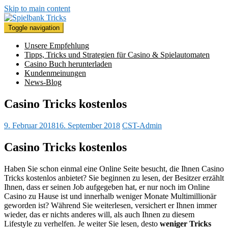
Skip to main content
Toggle navigation
Unsere Empfehlung
Tipps, Tricks und Strategien für Casino & Spielautomaten
Casino Buch herunterladen
Kundenmeinungen
News-Blog
Casino Tricks kostenlos
9. Februar 2018
16. September 2018
CST-Admin
Casino Tricks kostenlos
Haben Sie schon einmal eine Online Seite besucht, die Ihnen Casino
Tricks kostenlos anbietet? Sie beginnen zu lesen, der Besitzer erzählt
Ihnen, dass er seinen Job aufgegeben hat, er nur noch im Online
Casino zu Hause ist und innerhalb weniger Monate Multimillionär
geworden ist? Während Sie weiterlesen, versichert er Ihnen immer
wieder, das er nichts anderes will, als auch Ihnen zu diesem
Lifestyle zu verhelfen. Je weiter Sie lesen, desto
weniger Tricks