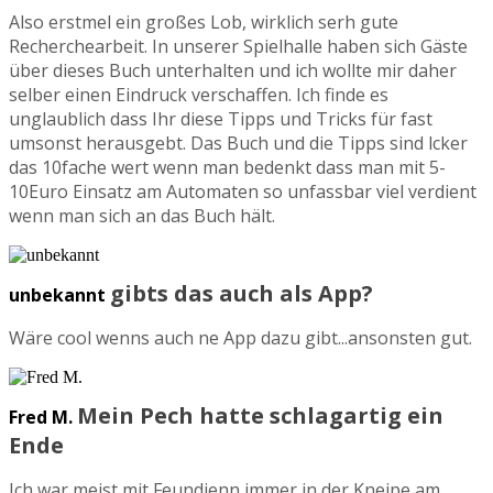
Also erstmel ein großes Lob, wirklich serh gute
Recherchearbeit. In unserer Spielhalle haben sich Gäste
über dieses Buch unterhalten und ich wollte mir daher
selber einen Eindruck verschaffen. Ich finde es
unglaublich dass Ihr diese Tipps und Tricks für fast
umsonst herausgebt. Das Buch und die Tipps sind lcker
das 10fache wert wenn man bedenkt dass man mit 5-
10Euro Einsatz am Automaten so unfassbar viel verdient
wenn man sich an das Buch hält.
gibts das auch als App?
unbekannt
Wäre cool wenns auch ne App dazu gibt...ansonsten gut.
Mein Pech hatte schlagartig ein
Fred M.
Ende
Ich war meist mit Feundienn immer in der Kneipe am