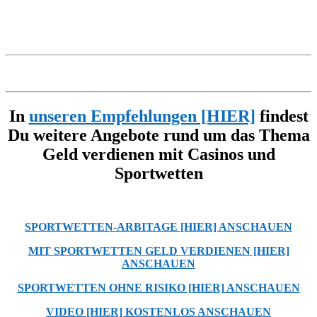
In
unseren Empfehlungen [HIER]
findest
Du weitere Angebote rund um das Thema
Geld verdienen mit Casinos und
Sportwetten
SPORTWETTEN-ARBITAGE [HIER] ANSCHAUEN
MIT SPORTWETTEN GELD VERDIENEN [HIER]
ANSCHAUEN
SPORTWETTEN OHNE RISIKO [HIER] ANSCHAUEN
VIDEO [HIER] KOSTENLOS ANSCHAUEN