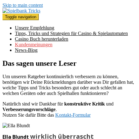
Skip to main content
Toggle navigation
Unsere Empfehlung
Tipps, Tricks und Strategien für Casino & Spielautomaten
Casino Buch herunterladen
Kundenmeinungen
News-Blog
Das sagen unsere Leser
Um unseren Ratgeber kontinuierlich verbessern zu können,
benötigen wir Deine Rückmeldungen darüber was Dir gefallen hat,
welche Tipps und Tricks besonders gut oder auch schlecht an
welchen Geräten oder auch Spielhallen funktionieren?
Natürlich sind wir Dankbar für
konstruktive Kritik
und
Verbesserungsvorschläge
.
Nutzen Sie dafür Bitte das
Kontakt-Formular
wirklich überrascht
Ella Blundt