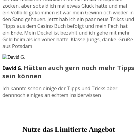
zocken, aber sobald ich mal etwas Glück hatte und mal
ein Vollbild gekommen ist war mein Gewinn och wieder in
den Sand gehauen. Jetzt hab ich ein paar neue Trikcs und
Tipps aus dem Casino Buch befolgt und mein Pech hat
ein Ende. Mein Deckel ist bezahlt und ich gehe mit mehr
Geld heim als ich voher hatte. Klasse Jungs, danke. Grüße
aus Potsdam
Hätten auch gern noch mehr Tipps
David G.
sein können
Ich kannte schon einige der Tipps und Tricks aber
dennnoch einiges an echtem Insiderwissen
Nutze das Limitierte Angebot