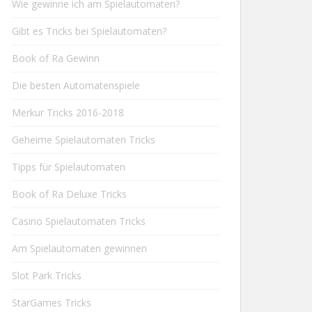
Wie gewinne ich am Spielautomaten?
Gibt es Tricks bei Spielautomaten?
Book of Ra Gewinn
Die besten Automatenspiele
Merkur Tricks 2016-2018
Geheime Spielautomaten Tricks
Tipps für Spielautomaten
Book of Ra Deluxe Tricks
Casino Spielautomaten Tricks
Am Spielautomaten gewinnen
Slot Park Tricks
StarGames Tricks