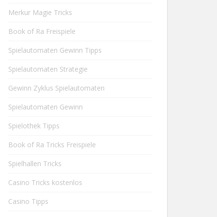
Merkur Magie Tricks
Book of Ra Freispiele
Spielautomaten Gewinn Tipps
Spielautomaten Strategie
Gewinn Zyklus Spielautomaten
Spielautomaten Gewinn
Spielothek Tipps
Book of Ra Tricks Freispiele
Spielhallen Tricks
Casino Tricks kostenlos
Casino Tipps