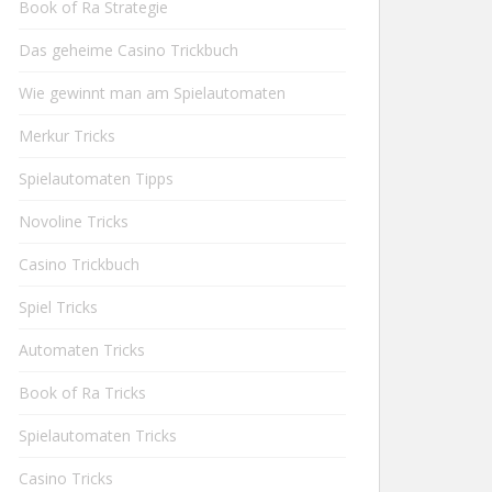
Book of Ra Strategie
Das geheime Casino Trickbuch
Wie gewinnt man am Spielautomaten
Merkur Tricks
Spielautomaten Tipps
Novoline Tricks
Casino Trickbuch
Spiel Tricks
Automaten Tricks
Book of Ra Tricks
Spielautomaten Tricks
Casino Tricks