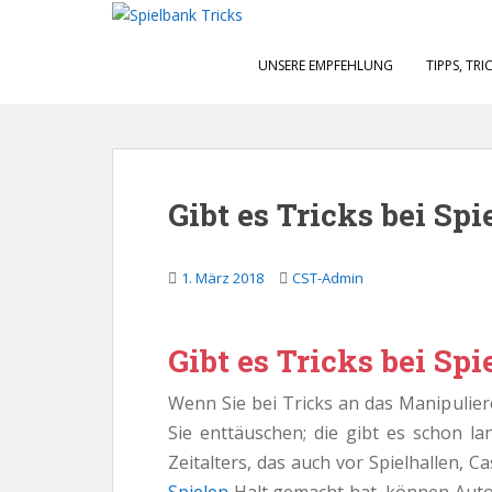
S
k
i
UNSERE EMPFEHLUNG
TIPPS, TR
p
t
o
m
a
Gibt es Tricks bei Sp
i
n
c
1. März 2018
CST-Admin
o
n
t
Gibt es Tricks bei Sp
e
n
Wenn Sie bei Tricks an das Manipulie
t
Sie enttäuschen; die gibt es schon l
Zeitalters, das auch vor Spielhallen,
Spielen
Halt gemacht hat, können Autom