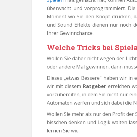
überwacht und vorprogrammiert. Die 
Moment wo Sie den Knopf drücken, das
und Sound Effekte dienen nur noch d
Ihrer Gewinnchance.
Welche
Tricks bei Spie
Wollen Sie daher nicht wegen der Lich
oder andere Mal gewinnen, dann müssen
Dieses „etwas Bessere“ haben wir in 
wir mit diesem
Ratgeber
erreichen wol
vorzubereiten, in dem Sie nicht nur e
Automaten werfen und sich dabei die N
Wollen Sie mehr als nur den Profit der 
bisschen denken und Logik walten las
lernen Sie wie.