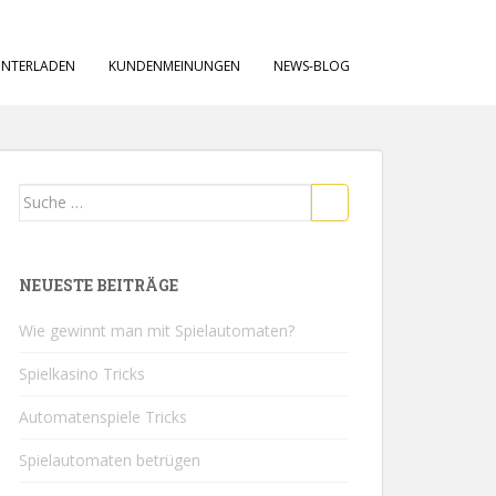
UNTERLADEN
KUNDENMEINUNGEN
NEWS-BLOG
Suche
nach:
NEUESTE BEITRÄGE
Wie gewinnt man mit Spielautomaten?
Spielkasino Tricks
Automatenspiele Tricks
Spielautomaten betrügen